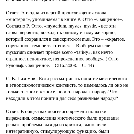
Ответ: Это одна из версий происхождения слова
«мистерия», упоминаемая в книге Р. Отто «Священное».
Согласно Р. Отто, «mysterium, mystes, mystic, - все эти
слова, вероятно, восходят к одному и тому же корню,
который сохранился в санскритском mus. Это – «скрытое,
спрятанное, темное тяготение»… В общем смысле
mysterium означает прежде всего «тайну», как нечто
странное, непонятное, непроясненное вообще». ( Отто,
Рудольф. Священное. – СПб.:2008. – С. 44)
С. В. Пахомов : Если рассматривать понятие мистического
в этнопсихологическом контексте, то изменялось ли оно не
только от эпохи к эпохе, но и от народа к народу? Что
находили в этом понятии для себя различные народы?
Ответ: В обществах доосевого времени попытки
выражения, осмысления мистического были призваны
решать проблемы выхода из кризиса, выполняли
интегративную, стимулирующую функцию, были