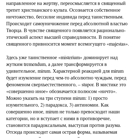
направленное на жертву, переосмысляется в священный
трепет христианского культа. Осознается собственное
ничтожество, бессилие индивида перед таинственным.
Происходит самоуничижение перед абсолютной властью
Творца. В чувстве священного появляется рационально-
этический аспект высшей справедливости. В понятие
священного привносится момент всемогущего «majestas».
Здесь уже таинственное «misterium» доминирует над
жутким tremendum, а далее трансформируется в
удивительное, mirum. Характерной реакцией для mirum
будет изумление перед чем-то абсолютно чуждым, перед
феноменом сверхъестественного, – stupor. В мистике это
«совершенно иное» обозначается полюсом «ничто».
Можно указать на три ступени mirum: 1) просто
изумительного, 2) парадокса, 3) антиномии. Как
совершенно иное, mirum не только превосходит наши
категории, но и вступает с ними в противоречие,
становится парадоксальным, выступая против разума.
Отсюда происходит самая острая форма, называемая