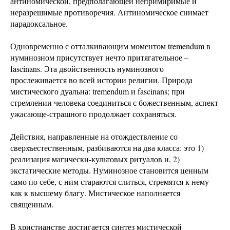
антиномической, предполагающей непримиримые и
неразрешимые противоречия. Антиномическое снимает
парадоксальное.
Одновременно с отталкивающим моментом tremendum в
нуминозном присутствует нечто притягательное –
fascinans. Эта двойственность нуминозного
прослеживается во всей истории религии. Природа
мистического дуальна: tremendum и fascinans; при
стремлении человека соединиться с божественным, аспект
ужасающе-страшного продолжает сохраняться.
Действия, направленные на отождествление со
сверхъестественным, разбиваются на два класса: это 1)
реализация магически-культовых ритуалов и, 2)
экстатические методы. Нуминозное становится ценным
само по себе, с ним стараются слиться, стремятся к нему
как к высшему благу. Мистическое наполняется
священным.
В христианстве достигается синтез мистической