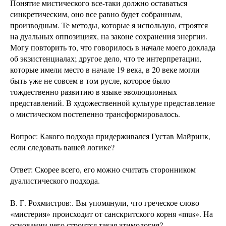
Понятие мистического все-таки должно оставаться
синкретическим, оно все равно будет собранным,
производным. Те методы, которые я использую, строятся
на дуальных оппозициях, на законе сохранения энергии.
Могу повторить то, что говорилось в начале моего доклада
об экзистенциалах; другое дело, что те интерпретации,
которые имели место в начале 19 века, в 20 веке могли
быть уже не совсем в том русле, которое было
тождественно развитию в языке эволюционных
представлений. В художественной культуре представление
о мистическом постепенно трансформировалось.
Вопрос: Какого подхода придерживался Густав Майринк,
если следовать вашей логике?
Ответ: Скорее всего, его можно считать сторонником
дуалистического подхода.
В. Г. Рохмистров:. Вы упомянули, что греческое слово
«мистерия» происходит от санскритского корня «mus». На
основании чего строится такая этимология?