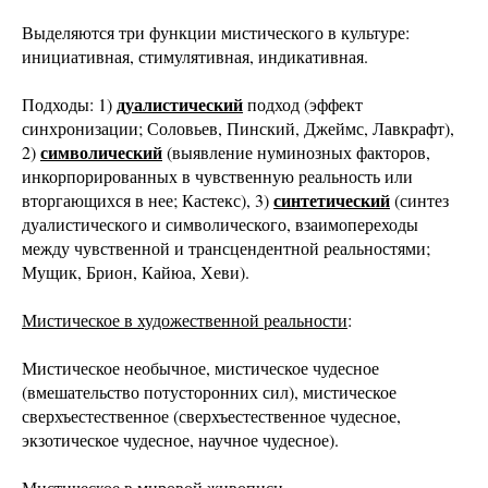
Выделяются три функции мистического в культуре:
инициативная, стимулятивная, индикативная.
дуалистический
Подходы: 1)
подход (эффект
синхронизации; Соловьев, Пинский, Джеймс, Лавкрафт),
символический
2)
(выявление нуминозных факторов,
инкорпорированных в чувственную реальность или
синтетический
вторгающихся в нее; Кастекс), 3)
(синтез
дуалистического и символического, взаимопереходы
между чувственной и трансцендентной реальностями;
Мущик, Брион, Кайюа, Хеви).
Мистическое в художественной реальности
:
Мистическое необычное, мистическое чудесное
(вмешательство потусторонних сил), мистическое
сверхъестественное (сверхъестественное чудесное,
экзотическое чудесное, научное чудесное).
Мистическое в мировой живописи
.